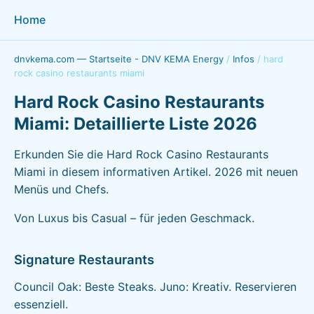
Home
dnvkema.com — Startseite - DNV KEMA Energy
/
Infos
/
hard
rock casino restaurants miami
Hard Rock Casino Restaurants
Miami: Detaillierte Liste 2026
Erkunden Sie die Hard Rock Casino Restaurants
Miami in diesem informativen Artikel. 2026 mit neuen
Menüs und Chefs.
Von Luxus bis Casual – für jeden Geschmack.
Signature Restaurants
Council Oak: Beste Steaks. Juno: Kreativ. Reservieren
essenziell.