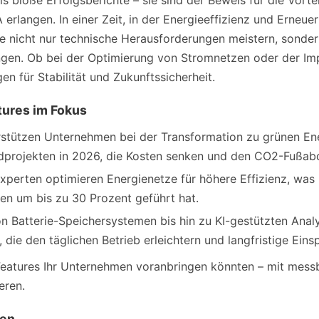
 bloße Erfolgsberichte – sie sind der Beweis für die Vortei
rlangen. In einer Zeit, in der Energieeffizienz und Erneu
ie nicht nur technische Herausforderungen meistern, sonder
ingen. Ob bei der Optimierung von Stromnetzen oder der I
n für Stabilität und Zukunftssicherheit.
tures im Fokus
stützen Unternehmen bei der Transformation zu grünen Ener
dprojekten in 2026, die Kosten senken und den CO2-Fußabd
perten optimieren Energienetze für höhere Effizienz, was 
en um bis zu 30 Prozent geführt hat.
n Batterie-Speichersystemen bis hin zu KI-gestützten Anal
die den täglichen Betrieb erleichtern und langfristige Ein
e Features Ihr Unternehmen voranbringen könnten – mit messb
eren.
ten