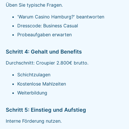
Üben Sie typische Fragen.
'Warum Casino Hamburg?' beantworten
Dresscode: Business Casual
Probeaufgaben erwarten
Schritt 4: Gehalt und Benefits
Durchschnitt: Croupier 2.800€ brutto.
Schichtzulagen
Kostenlose Mahlzeiten
Weiterbildung
Schritt 5: Einstieg und Aufstieg
Interne Förderung nutzen.