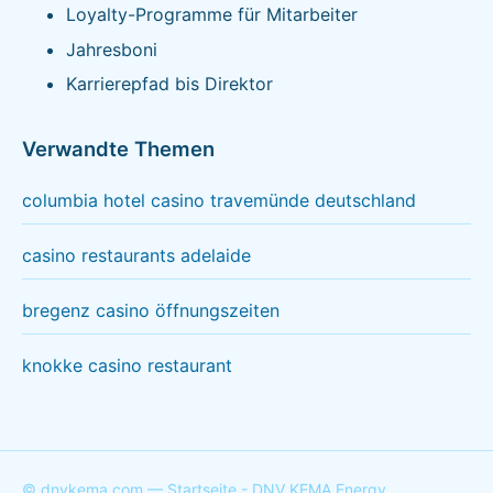
Loyalty-Programme für Mitarbeiter
Jahresboni
Karrierepfad bis Direktor
Verwandte Themen
columbia hotel casino travemünde deutschland
casino restaurants adelaide
bregenz casino öffnungszeiten
knokke casino restaurant
© dnvkema.com — Startseite - DNV KEMA Energy