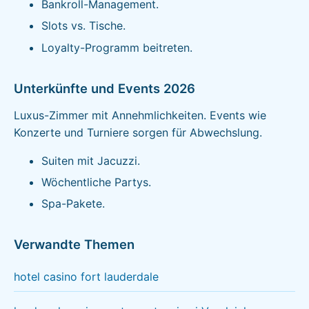
Bankroll-Management.
Slots vs. Tische.
Loyalty-Programm beitreten.
Unterkünfte und Events 2026
Luxus-Zimmer mit Annehmlichkeiten. Events wie
Konzerte und Turniere sorgen für Abwechslung.
Suiten mit Jacuzzi.
Wöchentliche Partys.
Spa-Pakete.
Verwandte Themen
hotel casino fort lauderdale