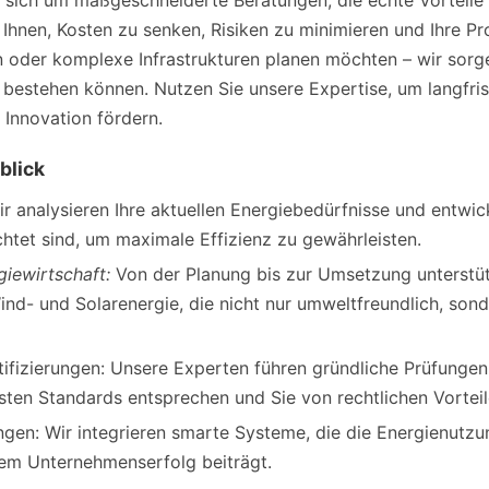
 sich um maßgeschneiderte Beratungen, die echte Vorteile 
Ihnen, Kosten zu senken, Risiken zu minimieren und Ihre Pr
 oder komplexe Infrastrukturen planen möchten – wir sorgen
 bestehen können. Nutzen Sie unsere Expertise, um langfris
Innovation fördern.
blick
r analysieren Ihre aktuellen Energiebedürfnisse und entwic
htet sind, um maximale Effizienz zu gewährleisten.
giewirtschaft:
Von der Planung bis zur Umsetzung unterstüt
nd- und Solarenergie, die nicht nur umweltfreundlich, sond
fizierungen: Unsere Experten führen gründliche Prüfungen 
ten Standards entsprechen und Sie von rechtlichen Vorteile
ngen: Wir integrieren smarte Systeme, die die Energienutz
rem Unternehmenserfolg beiträgt.