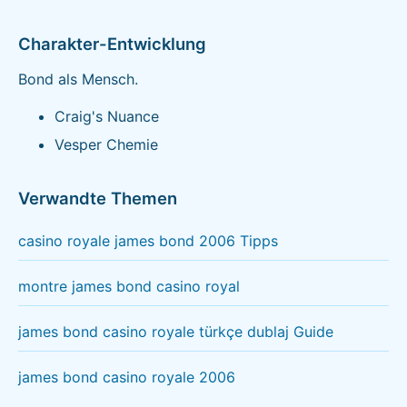
Charakter-Entwicklung
Bond als Mensch.
Craig's Nuance
Vesper Chemie
Verwandte Themen
casino royale james bond 2006 Tipps
montre james bond casino royal
james bond casino royale türkçe dublaj Guide
james bond casino royale 2006