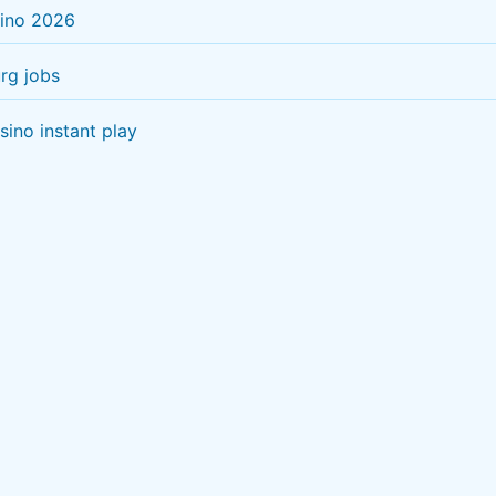
sino 2026
rg jobs
sino instant play