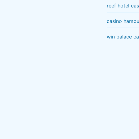
reef hotel ca
casino hambu
win palace ca