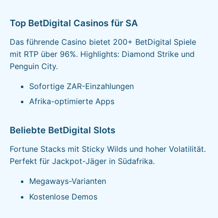
Top BetDigital Casinos für SA
Das führende Casino bietet 200+ BetDigital Spiele
mit RTP über 96%. Highlights: Diamond Strike und
Penguin City.
Sofortige ZAR-Einzahlungen
Afrika-optimierte Apps
Beliebte BetDigital Slots
Fortune Stacks mit Sticky Wilds und hoher Volatilität.
Perfekt für Jackpot-Jäger in Südafrika.
Megaways-Varianten
Kostenlose Demos