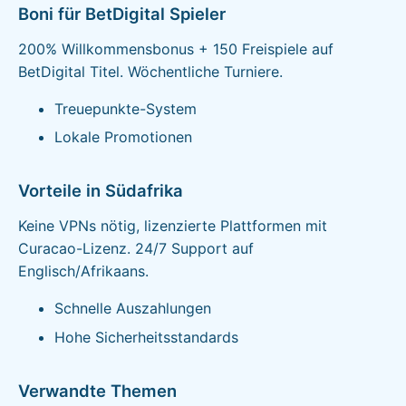
Boni für BetDigital Spieler
200% Willkommensbonus + 150 Freispiele auf
BetDigital Titel. Wöchentliche Turniere.
Treuepunkte-System
Lokale Promotionen
Vorteile in Südafrika
Keine VPNs nötig, lizenzierte Plattformen mit
Curacao-Lizenz. 24/7 Support auf
Englisch/Afrikaans.
Schnelle Auszahlungen
Hohe Sicherheitsstandards
Verwandte Themen