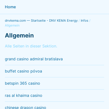
Home
dnvkema.com — Startseite - DNV KEMA Energy
/
Infos
/
Allgemein
Allgemein
Alle Seiten in dieser Sektion.
grand casino admiral bratislava
buffet casino póvoa
betspin 365 casino
ras al khaima casino
chinese dragon casino