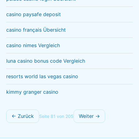
casino paysafe deposit
casino français Übersicht
casino nimes Vergleich
luna casino bonus code Vergleich
resorts world las vegas casino
kimmy granger casino
← Zurück
Weiter →
Seite 81 von 205