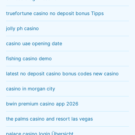
truefortune casino no deposit bonus Tipps
jolly ph casino
casino uae opening date
fishing casino demo
latest no deposit casino bonus codes new casino
casino in morgan city
bwin premium casino app 2026
the palms casino and resort las vegas
palace casino login Übersicht