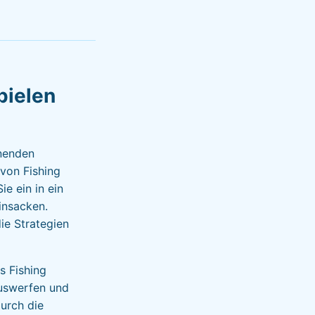
pielen
nnenden
 von Fishing
ie ein in ein
insacken.
ie Strategien
s Fishing
auswerfen und
durch die