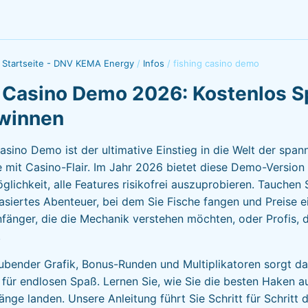
Startseite - DNV KEMA Energy
/
Infos
/
fishing casino demo
 Casino Demo 2026: Kostenlos S
winnen
asino Demo ist der ultimative Einstieg in die Welt der spa
 mit Casino-Flair. Im Jahr 2026 bietet diese Demo-Version
lichkeit, alle Features risikofrei auszuprobieren. Tauchen S
siertes Abenteuer, bei dem Sie Fische fangen und Preise e
nfänger, die die Mechanik verstehen möchten, oder Profis, d
.
bender Grafik, Bonus-Runden und Multiplikatoren sorgt da
für endlosen Spaß. Lernen Sie, wie Sie die besten Haken 
änge landen. Unsere Anleitung führt Sie Schritt für Schritt 