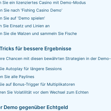
n Sie ein lizenziertes Casino mit Demo-Modus
n Sie nach 'Fishing Casino Demo'
en Sie auf 'Demo spielen'
n Sie Einsatz und Linien an
n Sie die Walzen und sammeln Sie Fische
Tricks für bessere Ergebnisse
hre Chancen mit diesen bewährten Strategien in der Demo-
ie Autoplay für längere Sessions
en Sie alle Paylines
ie auf Bonus-Trigger für Multiplikatoren
ren Sie Volatilität vor dem Wechsel zum Echten
der Demo gegenüber Echtgeld