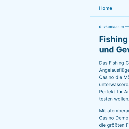
Home
dnvkema.com — 
Fishing
und Ge
Das Fishing C
Angelausflüge
Casino die Mög
unterwasserba
Perfekt für A
testen wollen
Mit atemberau
Casino Demo 
die größten F