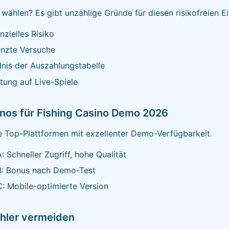
hlen? Es gibt unzählige Gründe für diesen risikofreien Ei
nzielles Risiko
nzte Versuche
nis der Auszahlungstabelle
tung auf Live-Spiele
nos für Fishing Casino Demo 2026
 Top-Plattformen mit exzellenter Demo-Verfügbarkeit.
: Schneller Zugriff, hohe Qualität
B: Bonus nach Demo-Test
: Mobile-optimierte Version
ehler vermeiden