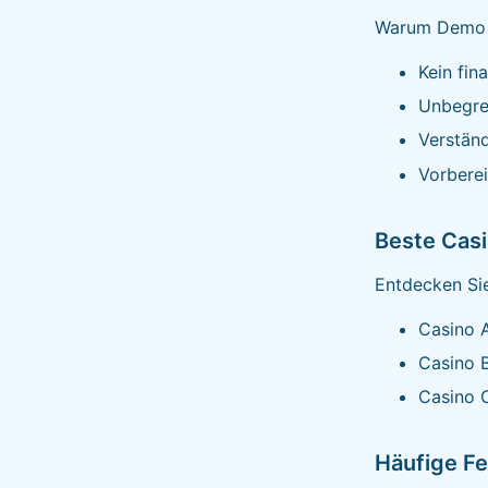
Warum Demo wä
Kein fina
Unbegre
Verständ
Vorberei
Beste Casi
Entdecken Sie
Casino A
Casino 
Casino C
Häufige F