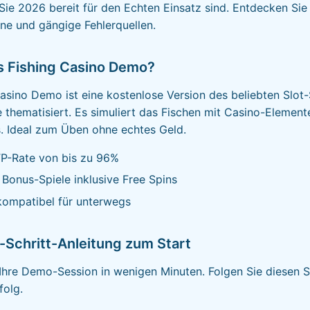
ie 2026 bereit für den Echten Einsatz sind. Entdecken Sie 
ne und gängige Fehlerquellen.
s Fishing Casino Demo?
asino Demo ist eine kostenlose Version des beliebten Slot-
 thematisiert. Es simuliert das Fischen mit Casino-Element
. Ideal zum Üben ohne echtes Geld.
P-Rate von bis zu 96%
Bonus-Spiele inklusive Free Spins
kompatibel für unterwegs
r-Schritt-Anleitung zum Start
Ihre Demo-Session in wenigen Minuten. Folgen Sie diesen Sc
folg.