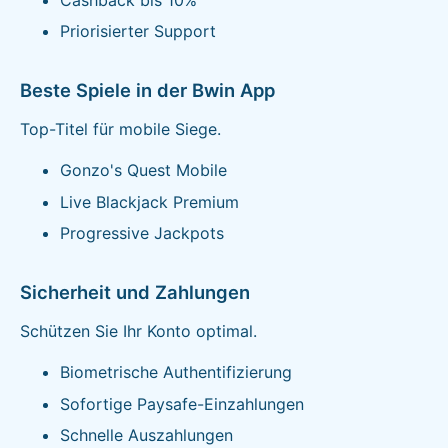
Priorisierter Support
Beste Spiele in der Bwin App
Top-Titel für mobile Siege.
Gonzo's Quest Mobile
Live Blackjack Premium
Progressive Jackpots
Sicherheit und Zahlungen
Schützen Sie Ihr Konto optimal.
Biometrische Authentifizierung
Sofortige Paysafe-Einzahlungen
Schnelle Auszahlungen