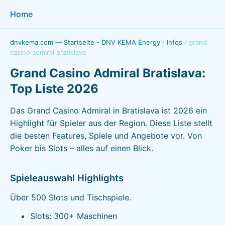
Home
dnvkema.com — Startseite - DNV KEMA Energy
/
Infos
/
grand
casino admiral bratislava
Grand Casino Admiral Bratislava:
Top Liste 2026
Das Grand Casino Admiral in Bratislava ist 2026 ein
Highlight für Spieler aus der Region. Diese Liste stellt
die besten Features, Spiele und Angebote vor. Von
Poker bis Slots – alles auf einen Blick.
Spieleauswahl Highlights
Über 500 Slots und Tischspiele.
Slots: 300+ Maschinen