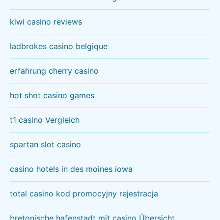
kiwi casino reviews
ladbrokes casino belgique
erfahrung cherry casino
hot shot casino games
t1 casino Vergleich
spartan slot casino
casino hotels in des moines iowa
total casino kod promocyjny rejestracja
bretonische hafenstadt mit casino Übersicht