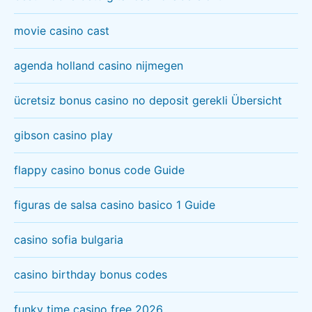
movie casino cast
agenda holland casino nijmegen
ücretsiz bonus casino no deposit gerekli Übersicht
gibson casino play
flappy casino bonus code Guide
figuras de salsa casino basico 1 Guide
casino sofia bulgaria
casino birthday bonus codes
funky time casino free 2026