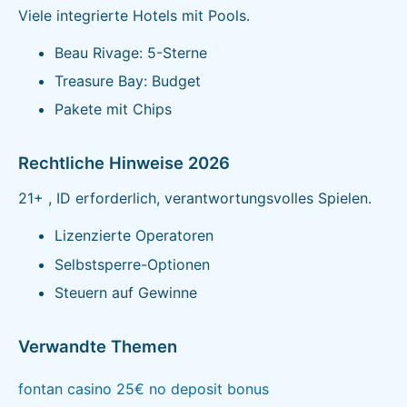
Viele integrierte Hotels mit Pools.
Beau Rivage: 5-Sterne
Treasure Bay: Budget
Pakete mit Chips
Rechtliche Hinweise 2026
21+ , ID erforderlich, verantwortungsvolles Spielen.
Lizenzierte Operatoren
Selbstsperre-Optionen
Steuern auf Gewinne
Verwandte Themen
fontan casino 25€ no deposit bonus