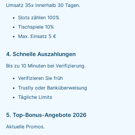
Umsatz 35x innerhalb 30 Tagen.
Slots zählen 100%
Tischspiele 10%
Max. Einsatz 5 €
4. Schnelle Auszahlungen
Bis zu 10 Minuten bei Verifizierung.
Verifizieren Sie früh
Trustly oder Banküberweisung
Tägliche Limits
5. Top-Bonus-Angebote 2026
Aktuelle Promos.