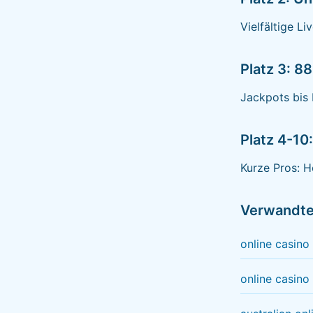
Vielfältige Li
Platz 3: 8
Jackpots bis 
Platz 4-10:
Kurze Pros: H
Verwandt
online casino
online casino