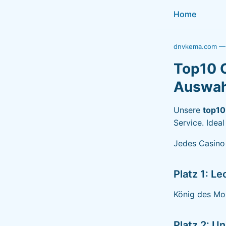
Home
dnvkema.com — 
Top10 O
Auswah
Unsere
top10
Service. Ideal
Jedes Casino
Platz 1: L
König des Mo
Platz 2: Un