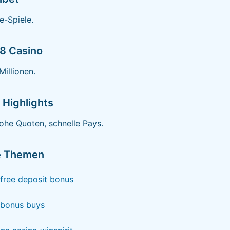
ve-Spiele.
88 Casino
Millionen.
 Highlights
ohe Quoten, schnelle Pays.
e Themen
 free deposit bonus
 bonus buys