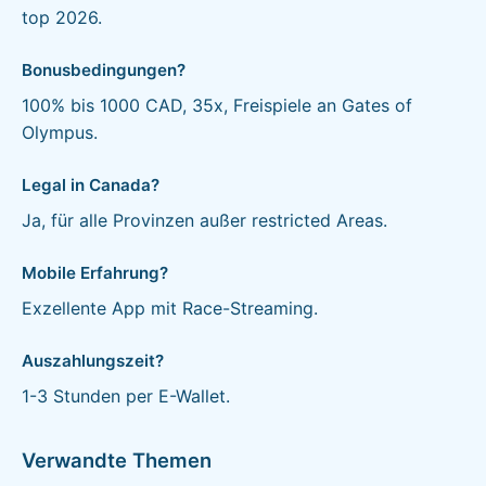
top 2026.
Bonusbedingungen?
100% bis 1000 CAD, 35x, Freispiele an Gates of
Olympus.
Legal in Canada?
Ja, für alle Provinzen außer restricted Areas.
Mobile Erfahrung?
Exzellente App mit Race-Streaming.
Auszahlungszeit?
1-3 Stunden per E-Wallet.
Verwandte Themen