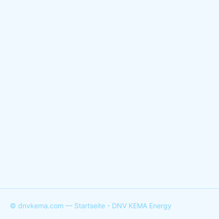
© dnvkema.com — Startseite - DNV KEMA Energy