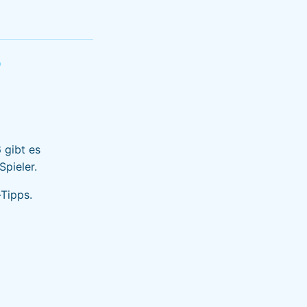
o
 gibt es
pieler.
-Tipps.