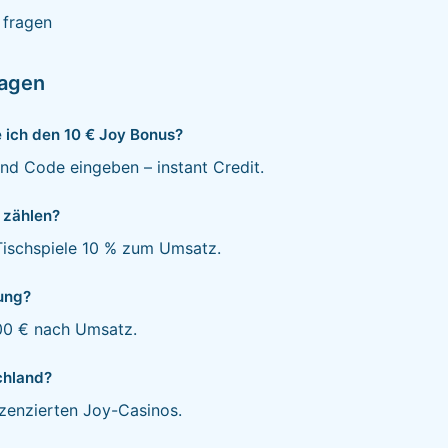
 fragen
ragen
ich den 10 € Joy Bonus?
und Code eingeben – instant Credit.
 zählen?
Tischspiele 10 % zum Umsatz.
ung?
00 € nach Umsatz.
chland?
izenzierten Joy-Casinos.