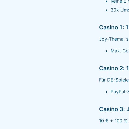
Keine Ei
30x Um
Casino 1: 
Joy-Thema, s
Max. Ge
Casino 2: 
Für DE-Spiele
PayPal-
Casino 3: 
10 € + 100 % 