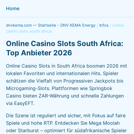
Home
dnvkema.com — Startseite - DNV KEMA Energy
/
Infos
/
online
casino slots south africa
Online Casino Slots South Africa:
Top Anbieter 2026
Online Casino Slots in South Africa boomen 2026 mit
lokalen Favoriten und internationalen Hits. Spieler
schätzen die Vielfalt von Progressiven Jackpots bis
Microgaming-Slots. Plattformen wie Springbok
Casino bieten ZAR-Währung und schnelle Zahlungen
via EasyEFT.
Die Szene ist reguliert und sicher, mit Fokus auf faire
Spiele und hohe RTP. Entdecken Sie Mega Moolah
oder Starburst – optimiert für südafrikanische Spieler