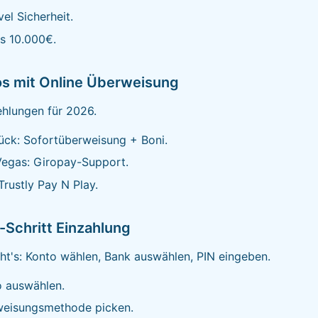
el Sicherheit.
is 10.000€.
os mit Online Überweisung
hlungen für 2026.
ück: Sofortüberweisung + Boni.
Vegas: Giropay-Support.
Trustly Pay N Play.
r-Schritt Einzahlung
ht's: Konto wählen, Bank auswählen, PIN eingeben.
o auswählen.
weisungsmethode picken.