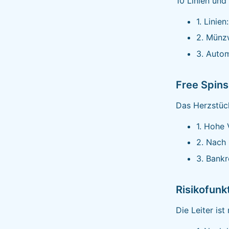
10 Linien und 
1. Linien
2. Münzw
3. Auto
Free Spins
Das Herzstück
1. Hohe 
2. Nach
3. Bankr
Risikofunk
Die Leiter ist