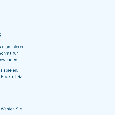
6
ps maximieren
chritt für
 anwenden.
s spielen.
e Book of Ra
 Wählen Sie