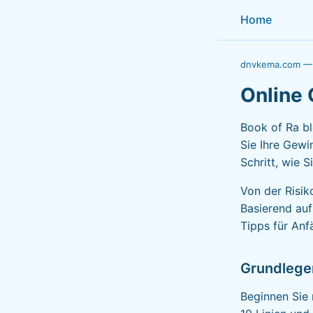
Home
dnvkema.com — 
Online 
Book of Ra bl
Sie Ihre Gewi
Schritt, wie 
Von der Risik
Basierend auf
Tipps für Anf
Grundlege
Beginnen Sie 