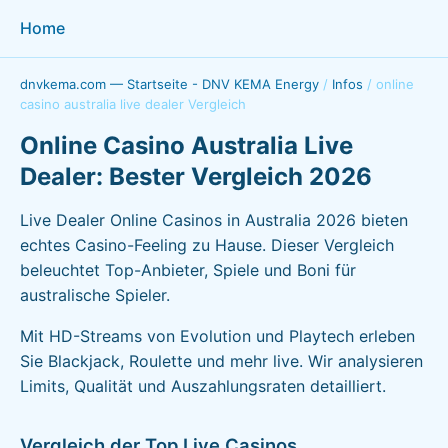
Home
dnvkema.com — Startseite - DNV KEMA Energy
/
Infos
/
online
casino australia live dealer Vergleich
Online Casino Australia Live
Dealer: Bester Vergleich 2026
Live Dealer Online Casinos in Australia 2026 bieten
echtes Casino-Feeling zu Hause. Dieser Vergleich
beleuchtet Top-Anbieter, Spiele und Boni für
australische Spieler.
Mit HD-Streams von Evolution und Playtech erleben
Sie Blackjack, Roulette und mehr live. Wir analysieren
Limits, Qualität und Auszahlungsraten detailliert.
Vergleich der Top Live Casinos