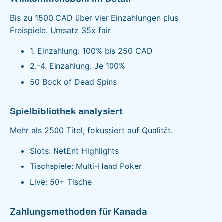
Bis zu 1500 CAD über vier Einzahlungen plus
Freispiele. Umsatz 35x fair.
1. Einzahlung: 100% bis 250 CAD
2.-4. Einzahlung: Je 100%
50 Book of Dead Spins
Spielbibliothek analysiert
Mehr als 2500 Titel, fokussiert auf Qualität.
Slots: NetEnt Highlights
Tischspiele: Multi-Hand Poker
Live: 50+ Tische
Zahlungsmethoden für Kanada