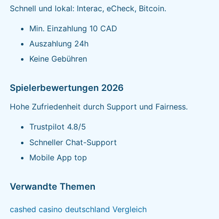
Schnell und lokal: Interac, eCheck, Bitcoin.
Min. Einzahlung 10 CAD
Auszahlung 24h
Keine Gebühren
Spielerbewertungen 2026
Hohe Zufriedenheit durch Support und Fairness.
Trustpilot 4.8/5
Schneller Chat-Support
Mobile App top
Verwandte Themen
cashed casino deutschland Vergleich