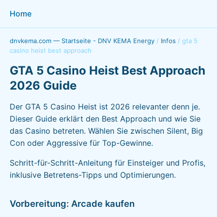
Home
dnvkema.com — Startseite - DNV KEMA Energy
/
Infos
/
gta 5
casino heist best approach
GTA 5 Casino Heist Best Approach
2026 Guide
Der GTA 5 Casino Heist ist 2026 relevanter denn je.
Dieser Guide erklärt den Best Approach und wie Sie
das Casino betreten. Wählen Sie zwischen Silent, Big
Con oder Aggressive für Top-Gewinne.
Schritt-für-Schritt-Anleitung für Einsteiger und Profis,
inklusive Betretens-Tipps und Optimierungen.
Vorbereitung: Arcade kaufen