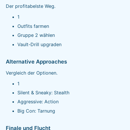
Der profitabelste Weg.
1
Outfits farmen
Gruppe 2 wählen
Vault-Drill upgraden
Alternative Approaches
Vergleich der Optionen.
1
Silent & Sneaky: Stealth
Aggressive: Action
Big Con: Tarnung
Finale und Flucht