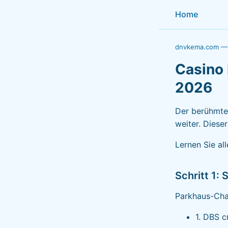
Home
dnvkema.com — 
Casino 
2026
Der berühmt
weiter. Diese
Lernen Sie al
Schritt 1:
Parkhaus-Chao
1. DBS c