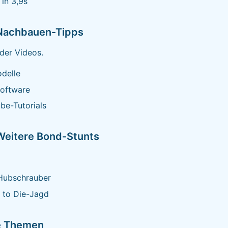
 in 3,9s
 Nachbauen-Tipps
der Videos.
delle
Software
be-Tutorials
 Weitere Bond-Stunts
-Hubschrauber
 to Die-Jagd
e Themen