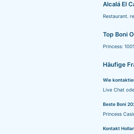
Alcalá El C
Restaurant.
r
Top Boni O
Princess: 100
Häufige F
Wie kontaktie
Live Chat od
Beste Boni 20
Princess Casi
Kontakt Holla