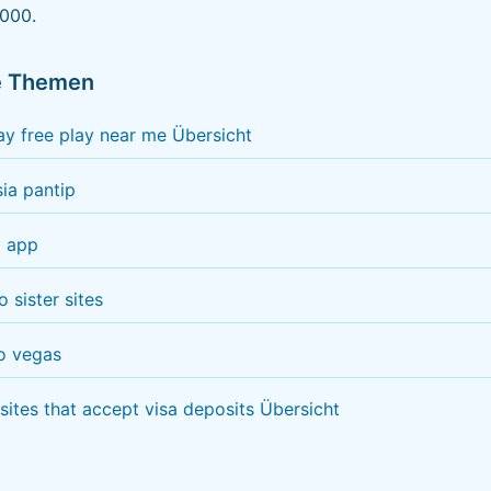
000.
e Themen
ay free play near me Übersicht
ia pantip
o app
o sister sites
no vegas
 sites that accept visa deposits Übersicht