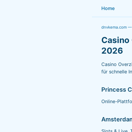
Home
dnvkema.com — 
Casino 
2026
Casino Overzi
für schnelle 
Princess C
Online-Plattf
Amsterdam
Slots & Live.