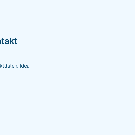
ntakt
ktdaten. Ideal
.