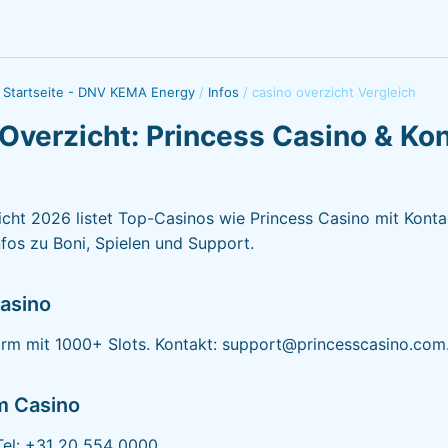
Startseite - DNV KEMA Energy
/
Infos
/
casino overzicht Vergleich
Overzicht: Princess Casino & Ko
cht 2026 listet Top-Casinos wie Princess Casino mit Konta
Infos zu Boni, Spielen und Support.
asino
orm mit 1000+ Slots. Kontakt:
support@princesscasino.com
 Casino
 Tel: +31 20 554 0000.