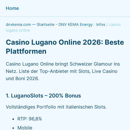
Home
dnvkema.com — Startseite - DNV KEMA Energy
/
Infos
/
casino
lugano online
Casino Lugano Online 2026: Beste
Plattformen
Casino Lugano Online bringt Schweizer Glamour ins
Netz. Liste der Top-Anbieter mit Slots, Live Casino
und Boni 2026.
1. LuganoSlots – 200% Bonus
Vollständiges Portfolio mit italienischen Slots.
RTP: 96,8%
Mobile