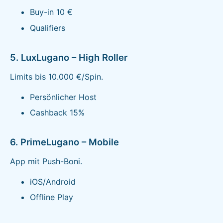
Buy-in 10 €
Qualifiers
5. LuxLugano – High Roller
Limits bis 10.000 €/Spin.
Persönlicher Host
Cashback 15%
6. PrimeLugano – Mobile
App mit Push-Boni.
iOS/Android
Offline Play