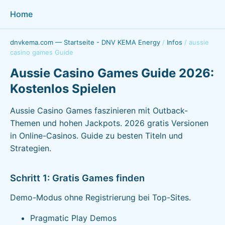
Home
dnvkema.com — Startseite - DNV KEMA Energy
/
Infos
/
aussie
casino games Guide
Aussie Casino Games Guide 2026:
Kostenlos Spielen
Aussie Casino Games faszinieren mit Outback-
Themen und hohen Jackpots. 2026 gratis Versionen
in Online-Casinos. Guide zu besten Titeln und
Strategien.
Schritt 1: Gratis Games finden
Demo-Modus ohne Registrierung bei Top-Sites.
Pragmatic Play Demos