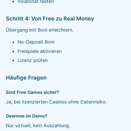
Volatilität testen
Schritt 4: Von Free zu Real Money
Übergang mit Boni erleichtern.
No-Deposit Boni
Freispiele aktivieren
Lizenz prüfen
Häufige Fragen
Sind Free Games sicher?
Ja, bei lizenzierten Casinos ohne Datenrisiko.
Gewinne im Demo?
Nur virtuell, kein Auszahlung.