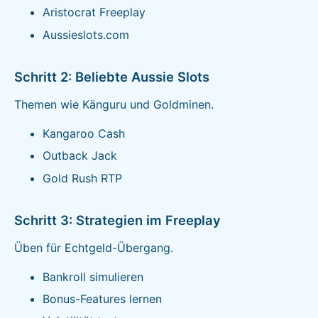
Aristocrat Freeplay
Aussieslots.com
Schritt 2: Beliebte Aussie Slots
Themen wie Känguru und Goldminen.
Kangaroo Cash
Outback Jack
Gold Rush RTP
Schritt 3: Strategien im Freeplay
Üben für Echtgeld-Übergang.
Bankroll simulieren
Bonus-Features lernen