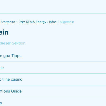
Startseite - DNV KEMA Energy
/
Infos
/
Allgemein
ein
 dieser Sektion.
in goa Tipps
no
online casino
ntions Guide
no