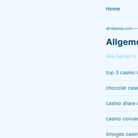
Home
dnvkema.com — 
Allgem
Alle Seiten in
top 3 casino 
chocolat casi
casino share 
casino conve
limoges casi