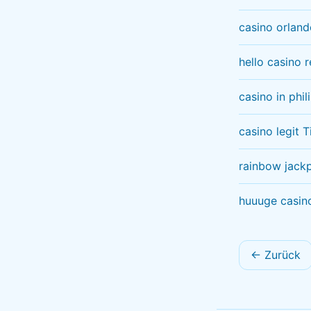
casino orland
hello casino 
casino in phil
casino legit 
rainbow jack
huuuge casino
← Zurück