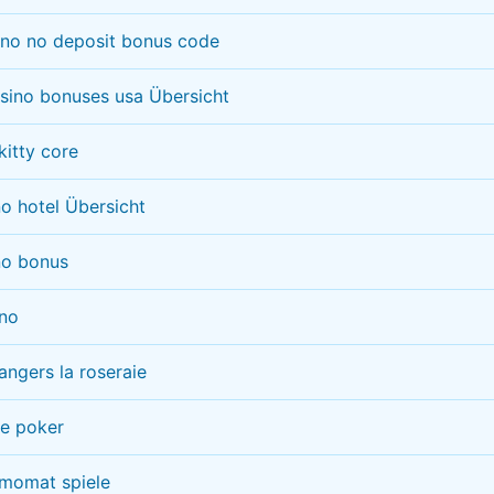
ino no deposit bonus code
sino bonuses usa Übersicht
kitty core
o hotel Übersicht
no bonus
ino
angers la roseraie
te poker
amomat spiele