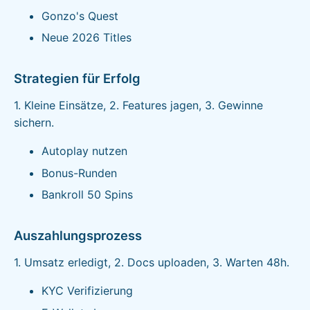
Gonzo's Quest
Neue 2026 Titles
Strategien für Erfolg
1. Kleine Einsätze, 2. Features jagen, 3. Gewinne
sichern.
Autoplay nutzen
Bonus-Runden
Bankroll 50 Spins
Auszahlungsprozess
1. Umsatz erledigt, 2. Docs uploaden, 3. Warten 48h.
KYC Verifizierung