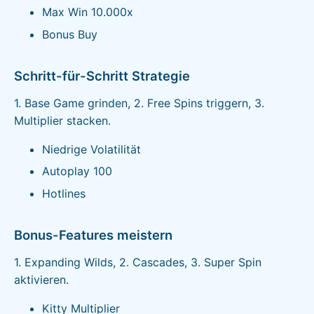
Max Win 10.000x
Bonus Buy
Schritt-für-Schritt Strategie
1. Base Game grinden, 2. Free Spins triggern, 3.
Multiplier stacken.
Niedrige Volatilität
Autoplay 100
Hotlines
Bonus-Features meistern
1. Expanding Wilds, 2. Cascades, 3. Super Spin
aktivieren.
Kitty Multiplier