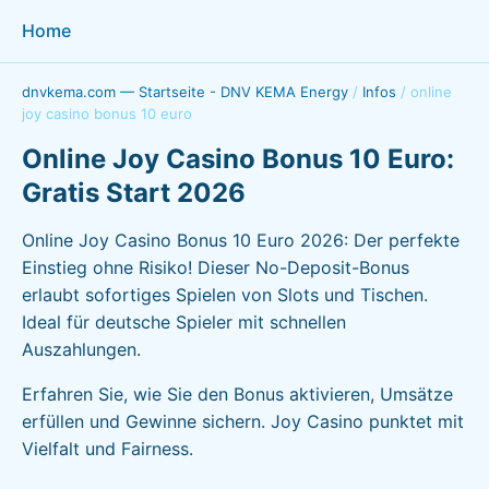
Home
dnvkema.com — Startseite - DNV KEMA Energy
/
Infos
/
online
joy casino bonus 10 euro
Online Joy Casino Bonus 10 Euro:
Gratis Start 2026
Online Joy Casino Bonus 10 Euro 2026: Der perfekte
Einstieg ohne Risiko! Dieser No-Deposit-Bonus
erlaubt sofortiges Spielen von Slots und Tischen.
Ideal für deutsche Spieler mit schnellen
Auszahlungen.
Erfahren Sie, wie Sie den Bonus aktivieren, Umsätze
erfüllen und Gewinne sichern. Joy Casino punktet mit
Vielfalt und Fairness.