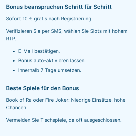
Bonus beanspruchen Schritt für Schritt
Sofort 10 € gratis nach Registrierung.
Verifizieren Sie per SMS, wählen Sie Slots mit hohem
RTP.
E-Mail bestätigen.
Bonus auto-aktivieren lassen.
Innerhalb 7 Tage umsetzen.
Beste Spiele für den Bonus
Book of Ra oder Fire Joker: Niedrige Einsätze, hohe
Chancen.
Vermeiden Sie Tischspiele, da oft ausgeschlossen.