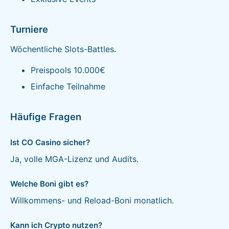
Turniere
Wöchentliche Slots-Battles.
Preispools 10.000€
Einfache Teilnahme
Häufige Fragen
Ist CO Casino sicher?
Ja, volle MGA-Lizenz und Audits.
Welche Boni gibt es?
Willkommens- und Reload-Boni monatlich.
Kann ich Crypto nutzen?