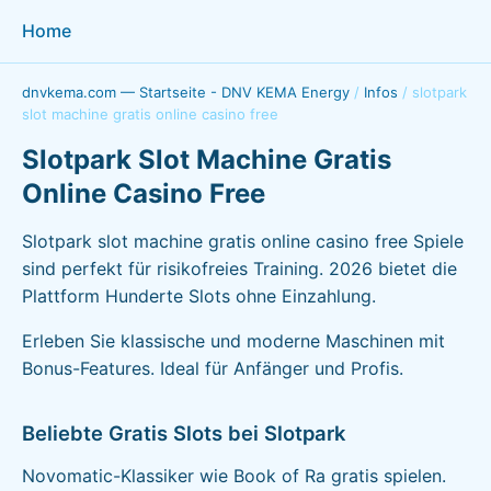
Home
dnvkema.com — Startseite - DNV KEMA Energy
/
Infos
/
slotpark
slot machine gratis online casino free
Slotpark Slot Machine Gratis
Online Casino Free
Slotpark slot machine gratis online casino free Spiele
sind perfekt für risikofreies Training. 2026 bietet die
Plattform Hunderte Slots ohne Einzahlung.
Erleben Sie klassische und moderne Maschinen mit
Bonus-Features. Ideal für Anfänger und Profis.
Beliebte Gratis Slots bei Slotpark
Novomatic-Klassiker wie Book of Ra gratis spielen.