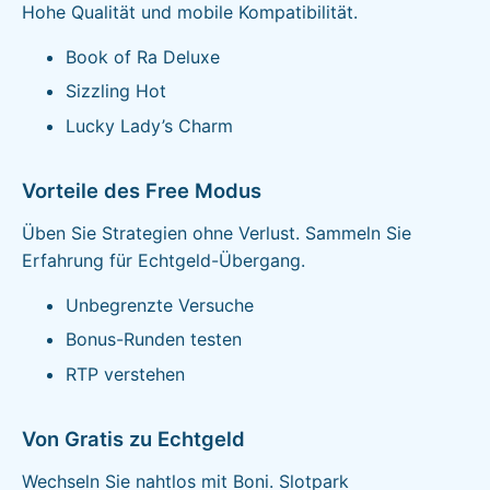
Hohe Qualität und mobile Kompatibilität.
Book of Ra Deluxe
Sizzling Hot
Lucky Lady’s Charm
Vorteile des Free Modus
Üben Sie Strategien ohne Verlust. Sammeln Sie
Erfahrung für Echtgeld-Übergang.
Unbegrenzte Versuche
Bonus-Runden testen
RTP verstehen
Von Gratis zu Echtgeld
Wechseln Sie nahtlos mit Boni. Slotpark