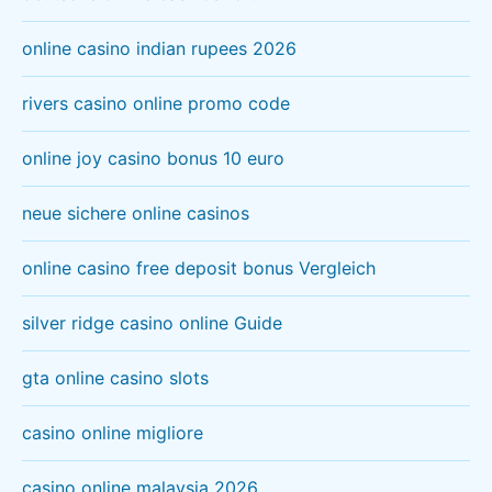
online casino indian rupees 2026
rivers casino online promo code
online joy casino bonus 10 euro
neue sichere online casinos
online casino free deposit bonus Vergleich
silver ridge casino online Guide
gta online casino slots
casino online migliore
casino online malaysia 2026