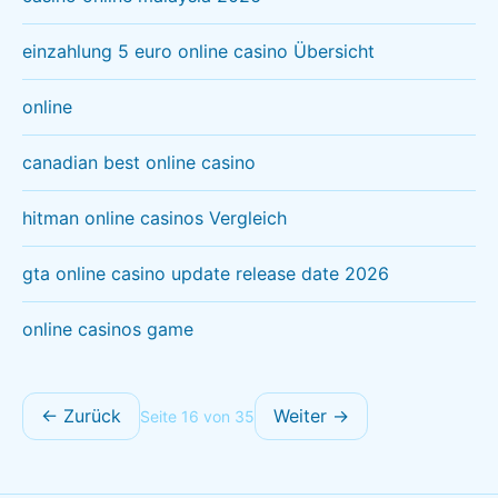
einzahlung 5 euro online casino Übersicht
online
canadian best online casino
hitman online casinos Vergleich
gta online casino update release date 2026
online casinos game
← Zurück
Weiter →
Seite 16 von 35