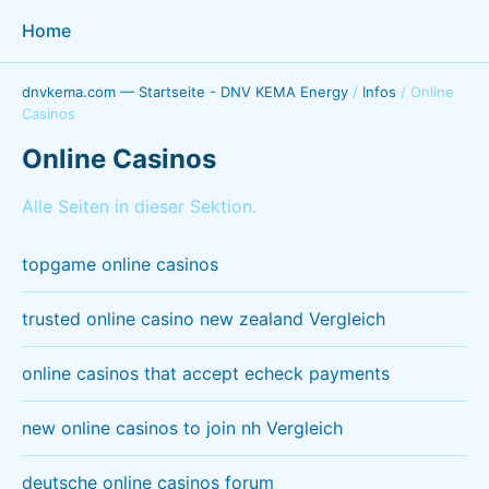
Home
dnvkema.com — Startseite - DNV KEMA Energy
/
Infos
/
Online
Casinos
Online Casinos
Alle Seiten in dieser Sektion.
topgame online casinos
trusted online casino new zealand Vergleich
online casinos that accept echeck payments
new online casinos to join nh Vergleich
deutsche online casinos forum