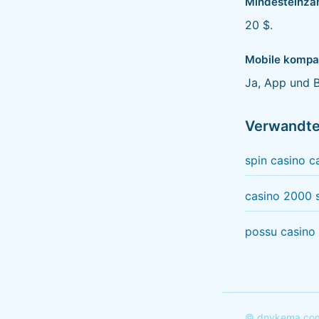
Mindesteinza
20 $.
Mobile kompa
Ja, App und 
Verwandt
spin casino 
casino 2000 
possu casino
© dnvkema.com