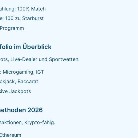
zahlung: 100% Match
le: 100 zu Starburst
-Programm
folio im Überblick
ots, Live-Dealer und Sportwetten.
: Microgaming, IGT
ackjack, Baccarat
sive Jackpots
methoden 2026
saktionen, Krypto-fähig.
 Ethereum