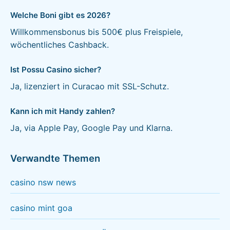
Welche Boni gibt es 2026?
Willkommensbonus bis 500€ plus Freispiele,
wöchentliches Cashback.
Ist Possu Casino sicher?
Ja, lizenziert in Curacao mit SSL-Schutz.
Kann ich mit Handy zahlen?
Ja, via Apple Pay, Google Pay und Klarna.
Verwandte Themen
casino nsw news
casino mint goa