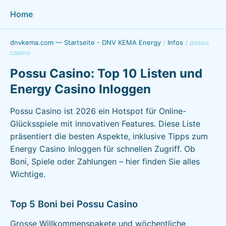
Home
dnvkema.com — Startseite - DNV KEMA Energy
/
Infos
/
possu
casino
Possu Casino: Top 10 Listen und
Energy Casino Inloggen
Possu Casino ist 2026 ein Hotspot für Online-
Glücksspiele mit innovativen Features. Diese Liste
präsentiert die besten Aspekte, inklusive Tipps zum
Energy Casino Inloggen für schnellen Zugriff. Ob
Boni, Spiele oder Zahlungen – hier finden Sie alles
Wichtige.
Top 5 Boni bei Possu Casino
Grosse Willkommenspakete und wöchentliche