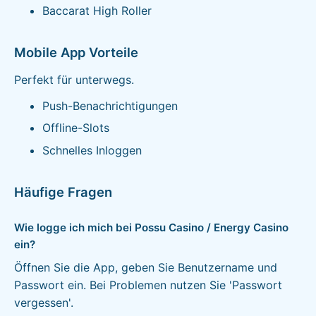
Baccarat High Roller
Mobile App Vorteile
Perfekt für unterwegs.
Push-Benachrichtigungen
Offline-Slots
Schnelles Inloggen
Häufige Fragen
Wie logge ich mich bei Possu Casino / Energy Casino
ein?
Öffnen Sie die App, geben Sie Benutzername und
Passwort ein. Bei Problemen nutzen Sie 'Passwort
vergessen'.