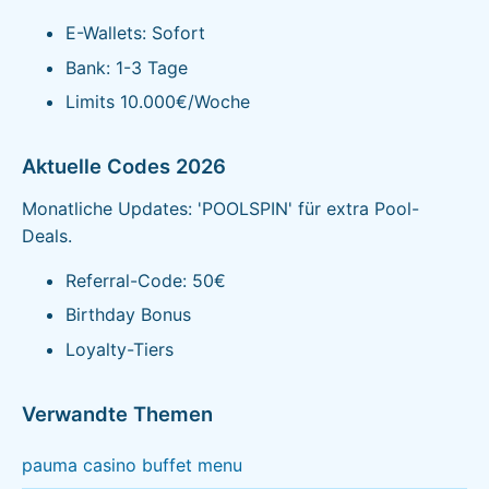
E-Wallets: Sofort
Bank: 1-3 Tage
Limits 10.000€/Woche
Aktuelle Codes 2026
Monatliche Updates: 'POOLSPIN' für extra Pool-
Deals.
Referral-Code: 50€
Birthday Bonus
Loyalty-Tiers
Verwandte Themen
pauma casino buffet menu