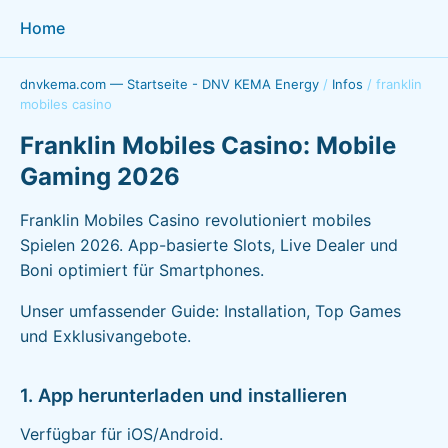
Home
dnvkema.com — Startseite - DNV KEMA Energy
/
Infos
/
franklin
mobiles casino
Franklin Mobiles Casino: Mobile
Gaming 2026
Franklin Mobiles Casino revolutioniert mobiles
Spielen 2026. App-basierte Slots, Live Dealer und
Boni optimiert für Smartphones.
Unser umfassender Guide: Installation, Top Games
und Exklusivangebote.
1. App herunterladen und installieren
Verfügbar für iOS/Android.