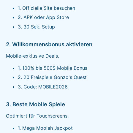
1. Offizielle Site besuchen
2. APK oder App Store
3. 30 Sek. Setup
2. Willkommensbonus aktivieren
Mobile-exklusive Deals.
1. 100% bis 500$ Mobile Bonus
2. 20 Freispiele Gonzo's Quest
3. Code: MOBILE2026
3. Beste Mobile Spiele
Optimiert für Touchscreens.
1. Mega Moolah Jackpot