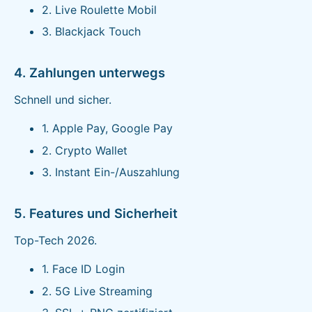
2. Live Roulette Mobil
3. Blackjack Touch
4. Zahlungen unterwegs
Schnell und sicher.
1. Apple Pay, Google Pay
2. Crypto Wallet
3. Instant Ein-/Auszahlung
5. Features und Sicherheit
Top-Tech 2026.
1. Face ID Login
2. 5G Live Streaming