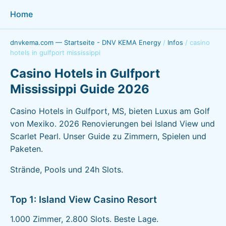
Home
dnvkema.com — Startseite - DNV KEMA Energy
/
Infos
/
casino
hotels in gulfport mississippi
Casino Hotels in Gulfport
Mississippi Guide 2026
Casino Hotels in Gulfport, MS, bieten Luxus am Golf
von Mexiko. 2026 Renovierungen bei Island View und
Scarlet Pearl. Unser Guide zu Zimmern, Spielen und
Paketen.
Strände, Pools und 24h Slots.
Top 1: Island View Casino Resort
1.000 Zimmer, 2.800 Slots. Beste Lage.