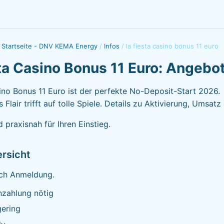
Startseite - DNV KEMA Energy
/
Infos
/
la fiesta casino bonus 11 euro
ta Casino Bonus 11 Euro: Angebo
ino Bonus 11 Euro ist der perfekte No-Deposit-Start 2026.
Flair trifft auf tolle Spiele. Details zu Aktivierung, Umsatz
 praxisnah für Ihren Einstieg.
rsicht
ach Anmeldung.
nzahlung nötig
ering