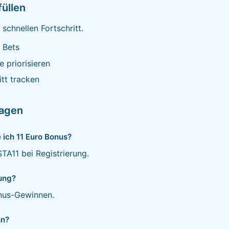
üllen
 schnellen Fortschritt.
 Bets
e priorisieren
itt tracken
ragen
ich 11 Euro Bonus?
TA11 bei Registrierung.
ung?
nus-Gewinnen.
nn?