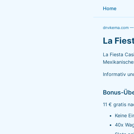
Home
dnvkema.com — 
La Fies
La Fiesta Cas
Mexikanisches 
Informativ und
Bonus-Übe
11 € gratis n
Keine Ei
40x Wag