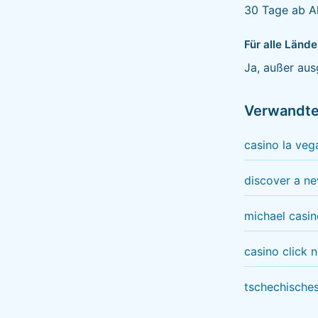
30 Tage ab A
Für alle Lände
Ja, außer au
Verwandt
casino la veg
discover a ne
michael casin
casino click 
tschechisches