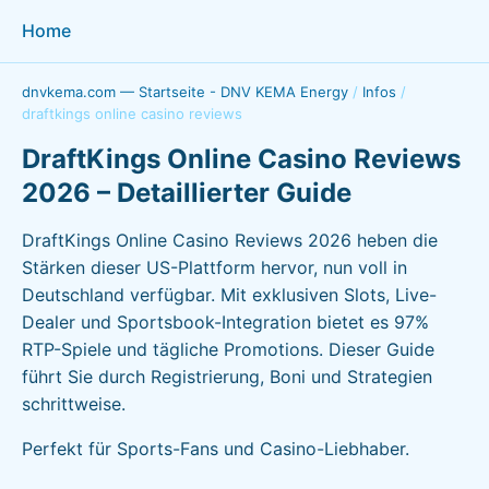
Home
dnvkema.com — Startseite - DNV KEMA Energy
/
Infos
/
draftkings online casino reviews
DraftKings Online Casino Reviews
2026 – Detaillierter Guide
DraftKings Online Casino Reviews 2026 heben die
Stärken dieser US-Plattform hervor, nun voll in
Deutschland verfügbar. Mit exklusiven Slots, Live-
Dealer und Sportsbook-Integration bietet es 97%
RTP-Spiele und tägliche Promotions. Dieser Guide
führt Sie durch Registrierung, Boni und Strategien
schrittweise.
Perfekt für Sports-Fans und Casino-Liebhaber.