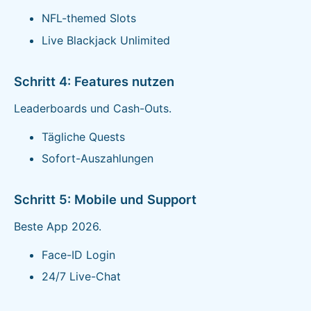
NFL-themed Slots
Live Blackjack Unlimited
Schritt 4: Features nutzen
Leaderboards und Cash-Outs.
Tägliche Quests
Sofort-Auszahlungen
Schritt 5: Mobile und Support
Beste App 2026.
Face-ID Login
24/7 Live-Chat