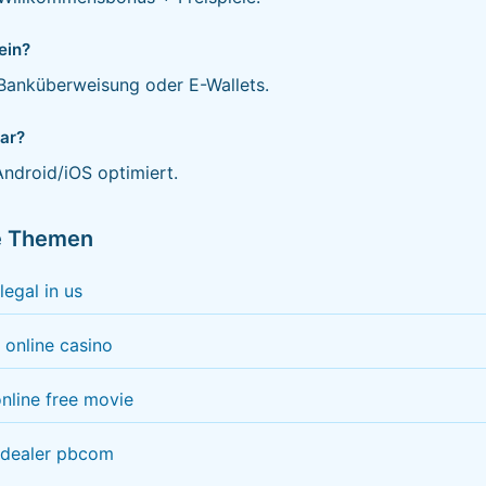
ein?
Banküberweisung oder E-Wallets.
ar?
Android/iOS optimiert.
e Themen
legal in us
 online casino
nline free movie
o dealer pbcom