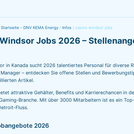
Startseite - DNV KEMA Energy
/
Infos
/
casino windsor jobs
Windsor Jobs 2026 – Stellenang
r in Kanada sucht 2026 talentiertes Personal für diverse R
 Manager – entdecken Sie offene Stellen und Bewerbungsti
lierten Artikel.
etet attraktive Gehälter, Benefits und Karrierechancen in de
Gaming-Branche. Mit über 3000 Mitarbeitern ist es ein Top
troit-Fluss.
Jobangebote 2026