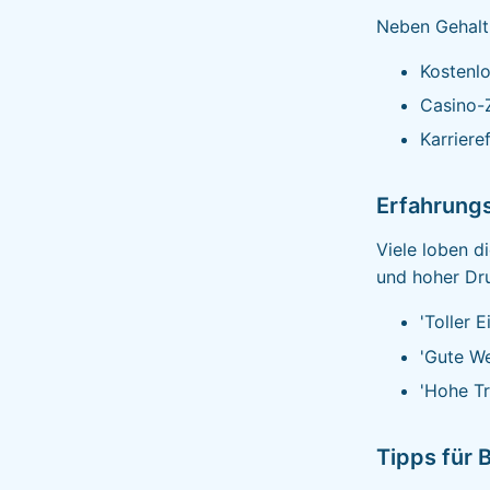
Neben Gehalt:
Kostenl
Casino-
Karriere
Erfahrungs
Viele loben d
und hoher Dr
'Toller 
'Gute We
'Hohe Tr
Tipps für