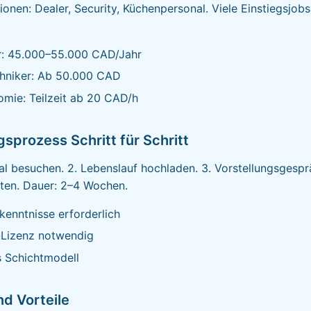
tionen: Dealer, Security, Küchenpersonal. Viele Einstiegsjob
r: 45.000–55.000 CAD/Jahr
chniker: Ab 50.000 CAD
mie: Teilzeit ab 20 CAD/h
prozess Schritt für Schritt
tal besuchen. 2. Lebenslauf hochladen. 3. Vorstellungsgespr
ten. Dauer: 2–4 Wochen.
kenntnisse erforderlich
Lizenz notwendig
s Schichtmodell
nd Vorteile