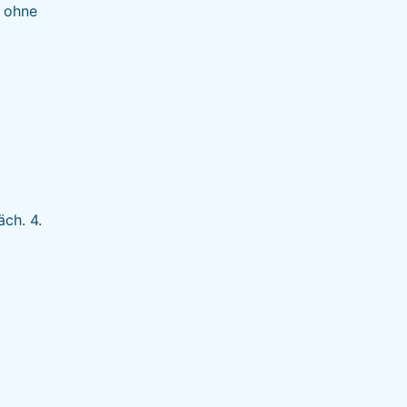
s ohne
äch. 4.