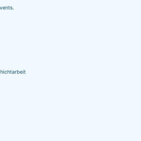
vents.
hichtarbeit