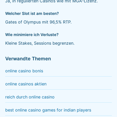
Ja, in regulierten Casinos wie mit MGA-Lizenz.
Welcher Slot ist am besten?
Gates of Olympus mit 96,5% RTP.
Wie minimiere ich Verluste?
Kleine Stakes, Sessions begrenzen.
Verwandte Themen
online casino bonis
online casinos aktien
reich durch online casino
best online casino games for indian players