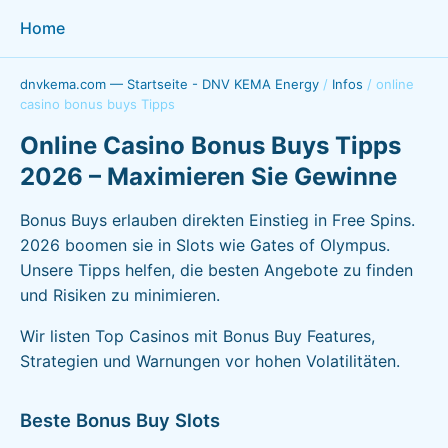
Home
dnvkema.com — Startseite - DNV KEMA Energy
/
Infos
/
online
casino bonus buys Tipps
Online Casino Bonus Buys Tipps
2026 – Maximieren Sie Gewinne
Bonus Buys erlauben direkten Einstieg in Free Spins.
2026 boomen sie in Slots wie Gates of Olympus.
Unsere Tipps helfen, die besten Angebote zu finden
und Risiken zu minimieren.
Wir listen Top Casinos mit Bonus Buy Features,
Strategien und Warnungen vor hohen Volatilitäten.
Beste Bonus Buy Slots