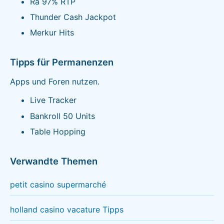
Ra 97% RTP
Thunder Cash Jackpot
Merkur Hits
Tipps für Permanenzen
Apps und Foren nutzen.
Live Tracker
Bankroll 50 Units
Table Hopping
Verwandte Themen
petit casino supermarché
holland casino vacature Tipps