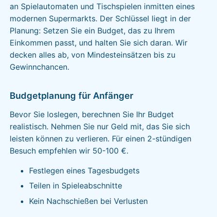
an Spielautomaten und Tischspielen inmitten eines
modernen Supermarkts. Der Schlüssel liegt in der
Planung: Setzen Sie ein Budget, das zu Ihrem
Einkommen passt, und halten Sie sich daran. Wir
decken alles ab, von Mindesteinsätzen bis zu
Gewinnchancen.
Budgetplanung für Anfänger
Bevor Sie loslegen, berechnen Sie Ihr Budget
realistisch. Nehmen Sie nur Geld mit, das Sie sich
leisten können zu verlieren. Für einen 2-stündigen
Besuch empfehlen wir 50-100 €.
Festlegen eines Tagesbudgets
Teilen in Spieleabschnitte
Kein Nachschießen bei Verlusten