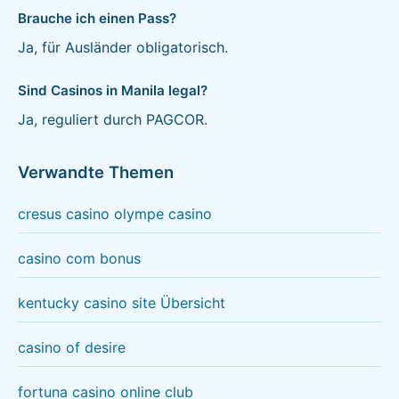
Brauche ich einen Pass?
Ja, für Ausländer obligatorisch.
Sind Casinos in Manila legal?
Ja, reguliert durch PAGCOR.
Verwandte Themen
cresus casino olympe casino
casino com bonus
kentucky casino site Übersicht
casino of desire
fortuna casino online club